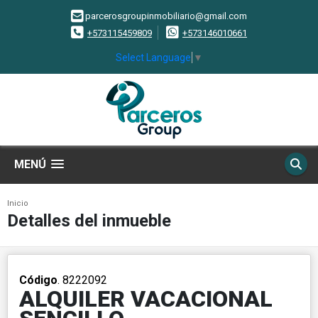
parcerosgroupinmobiliario@gmail.com
+573115459809
+573146010661
Select Language
▼
MENÚ
Inicio
Detalles del inmueble
Código
. 8222092
ALQUILER VACACIONAL