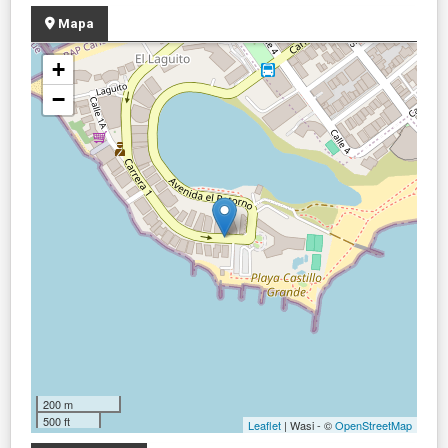
Mapa
+
−
200 m
500 ft
Leaflet
| Wasi - ©
OpenStreetMap