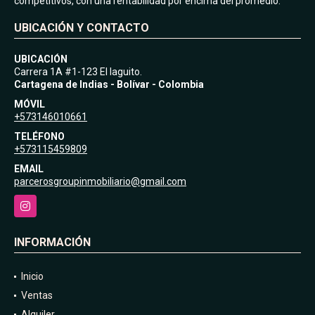
competitivos, con una rentabilidad por encima del promedio.
UBICACIÓN Y CONTACTO
UBICACIÓN
Carrera 1A #1-123 El laguito.
Cartagena de Indias - Bolívar - Colombia
MÓVIL
+573146010661
TELÉFONO
+573115459809
EMAIL
parcerosgroupinmobiliario@gmail.com
Instagram
INFORMACIÓN
Inicio
Ventas
Alquiler