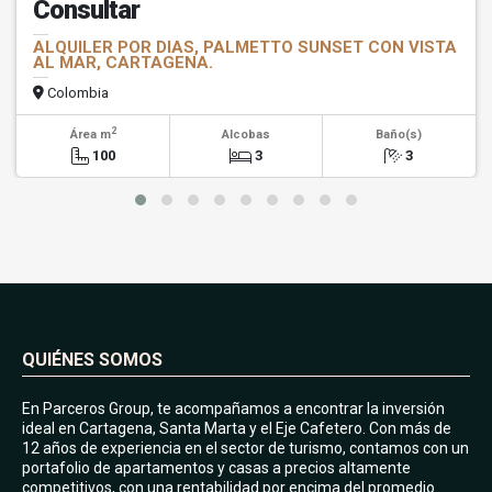
Consultar
ALQUILER POR DIAS, PALMETTO SUNSET CON VISTA
AL MAR, CARTAGENA.
Colombia
2
Área m
Alcobas
Baño(s)
100
3
3
QUIÉNES SOMOS
En Parceros Group, te acompañamos a encontrar la inversión
ideal en Cartagena, Santa Marta y el Eje Cafetero. Con más de
12 años de experiencia en el sector de turismo, contamos con un
portafolio de apartamentos y casas a precios altamente
competitivos, con una rentabilidad por encima del promedio.