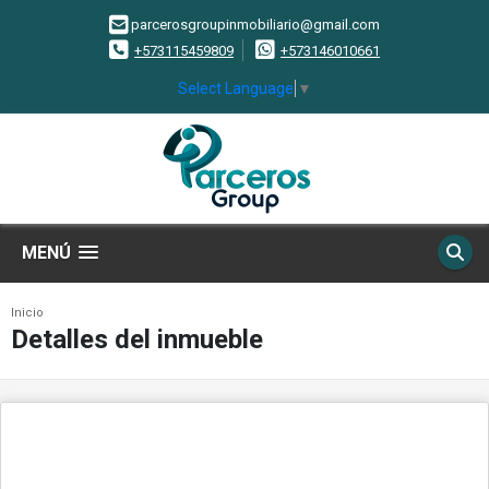
parcerosgroupinmobiliario@gmail.com
+573115459809
+573146010661
Select Language
▼
MENÚ
Inicio
Detalles del inmueble