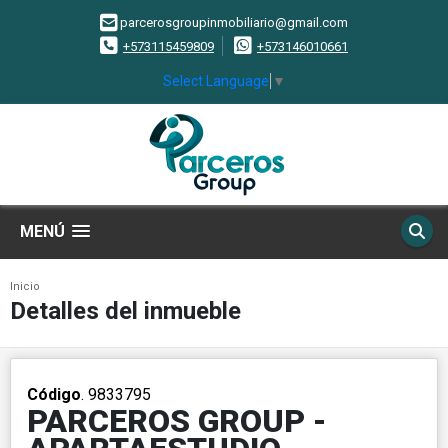
parcerosgroupinmobiliario@gmail.com
+573115459809
+573146010661
Select Language
▼
MENÚ
Inicio
Detalles del inmueble
Código
. 9833795
PARCEROS GROUP -