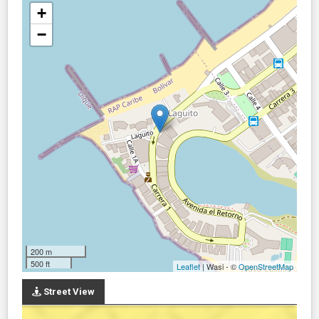
+
−
200 m
500 ft
Leaflet
| Wasi - ©
OpenStreetMap
Street View