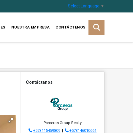
Select Language
▼
TES
NUESTRA EMPRESA
CONTÁCTENOS
Contáctanos
Parceros Group Realty
+573115459809
|
+573146010661