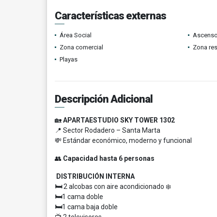
Características externas
Área Social
Ascenso
Zona comercial
Zona res
Playas
Descripción Adicional
🏡
APARTAESTUDIO SKY TOWER 1302
📍 Sector Rodadero – Santa Marta
💸 Estándar económico, moderno y funcional
👥
Capacidad hasta 6 personas
DISTRIBUCIÓN INTERNA
🛏️
2 alcobas con aire acondicionado ❄️
🛏️
1 cama doble
🛏️
1 cama baja doble