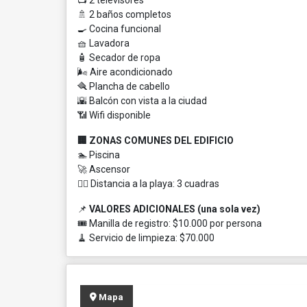
📺 2 televisores
🚿 2 baños completos
🍳 Cocina funcional
🧺 Lavadora
🧴 Secador de ropa
🌬️ Aire acondicionado
🪮 Plancha de cabello
🌇 Balcón con vista a la ciudad
📶 Wifi disponible
🏢 ZONAS COMUNES DEL EDIFICIO
🏊 Piscina
🚀 Ascensor
🚶‍♂️ Distancia a la playa: 3 cuadras
📌
VALORES ADICIONALES (una sola vez)
🎟️ Manilla de registro: $10.000 por persona
🧹 Servicio de limpieza: $70.000
Mapa