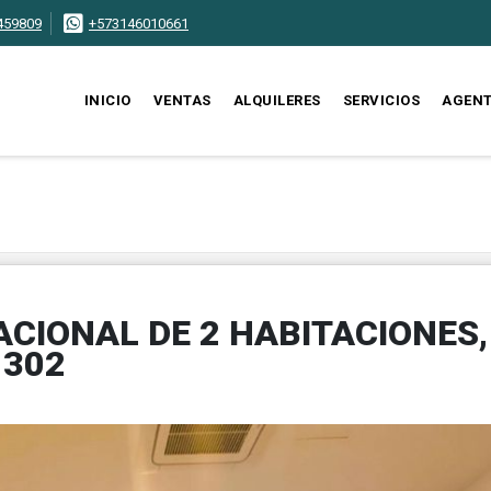
459809
+573146010661
INICIO
VENTAS
ALQUILERES
SERVICIOS
AGEN
CIONAL DE 2 HABITACIONES,
1302