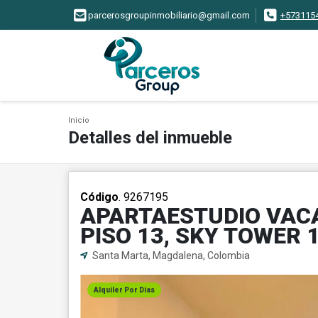
parcerosgroupinmobiliario@gmail.com
+573115
Inicio
Detalles del inmueble
Código
. 9267195
APARTAESTUDIO VACA
PISO 13, SKY TOWER 
Santa Marta, Magdalena, Colombia
Alquiler Por Dias