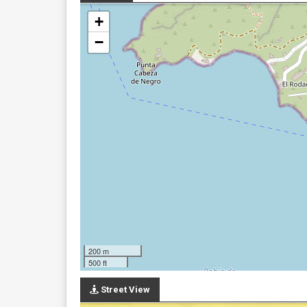
+
−
200 m
500 ft
Street View