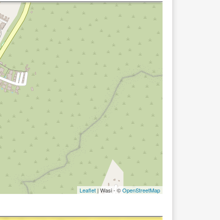
Leaflet
| Wasi - ©
OpenStreetMap