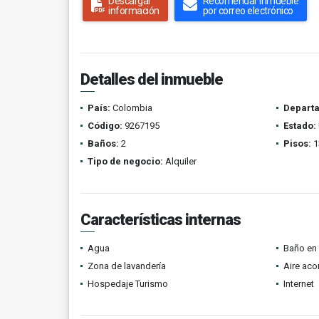
Descargar
Recomendar inmueble
información
por correo electrónico
Detalles del inmueble
País:
Colombia
Depart
Código:
9267195
Estado:
Baños:
2
Pisos:
1
Tipo de negocio:
Alquiler
Características internas
Agua
Baño en 
Zona de lavandería
Aire ac
Hospedaje Turismo
Internet