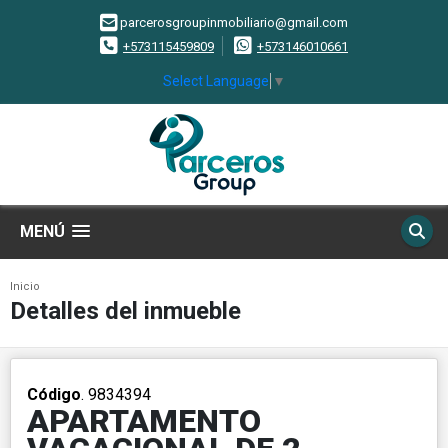
parcerosgroupinmobiliario@gmail.com
+573115459809
+573146010661
Select Language
▼
MENÚ
Inicio
Detalles del inmueble
Código
. 9834394
APARTAMENTO