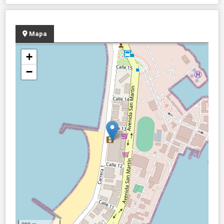
Mapa
+
−
200 m