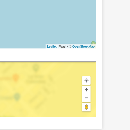
Leaflet
| Wasi - ©
OpenStreetMap