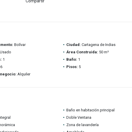
Compartir
amento:
Bolívar
Ciudad:
Cartagena de Indias
Usado
Área Construida:
50 m²
:
1
Baño:
1
6
Pisos:
5
 negocio:
Alquiler
Baño en habitación principal
ntegral
Doble Ventana
anorámica
Zona de lavandería