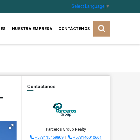
Select Language
▼
TES
NUESTRA EMPRESA
CONTÁCTENOS
Contáctanos
L
Parceros Group Realty
+573115459809
|
+573146010661