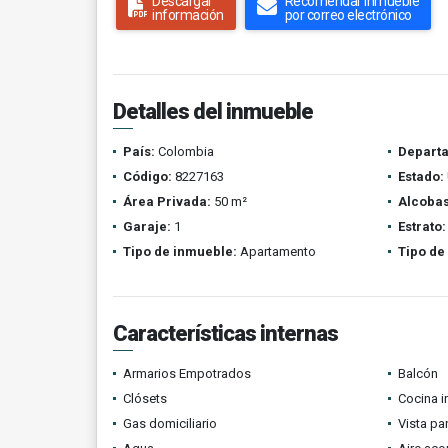
Descargar
Recomendar inmueble
información
por correo electrónico
Detalles del inmueble
País:
Colombia
Depart
Código:
8227163
Estado:
Área Privada:
50 m²
Alcobas
Garaje:
1
Estrato:
Tipo de inmueble:
Apartamento
Tipo de
Características internas
Armarios Empotrados
Balcón
Clósets
Cocina i
Gas domiciliario
Vista p