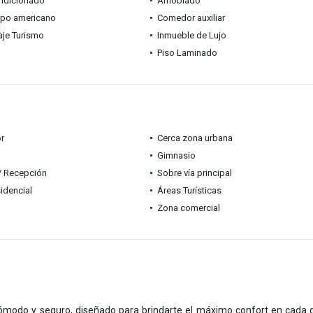
ondicionado
Amoblado
ipo americano
Comedor auxiliar
je Turismo
Inmueble de Lujo
Piso Laminado
r
Cerca zona urbana
Gimnasio
 / Recepción
Sobre vía principal
idencial
Áreas Turísticas
Zona comercial
ómodo y seguro, diseñado para brindarte el máximo confort en cada d