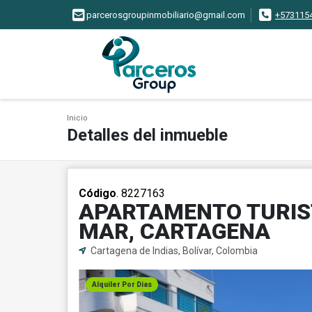
parcerosgroupinmobiliario@gmail.com
+573115
Inicio
Detalles del inmueble
Código
. 8227163
APARTAMENTO TURIST
MAR, CARTAGENA
Cartagena de Indias, Bolívar, Colombia
Alquiler Por Dias