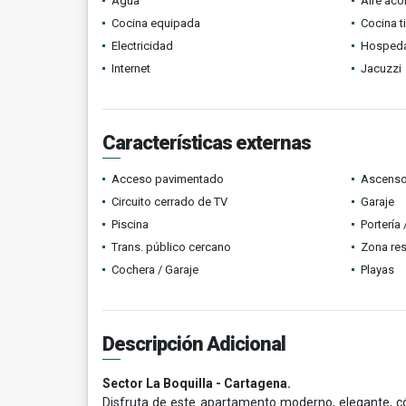
Agua
Aire ac
Cocina equipada
Cocina t
Electricidad
Hospeda
Internet
Jacuzzi
Características externas
Acceso pavimentado
Ascenso
Circuito cerrado de TV
Garaje
Piscina
Portería
Trans. público cercano
Zona res
Cochera / Garaje
Playas
Descripción Adicional
Sector La Boquilla - Cartagena.
Disfruta de este apartamento moderno, elegante, c