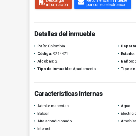
Descargar
Recomendar inmueble
información
por correo electrónico
Detalles del inmueble
País:
Colombia
Depart
Código:
9214471
Estado:
Alcobas:
2
Baños:
Tipo de inmueble:
Apartamento
Tipo de
Características internas
Admite mascotas
Agua
Balcón
Electric
Aire acondicionado
Amobla
Internet