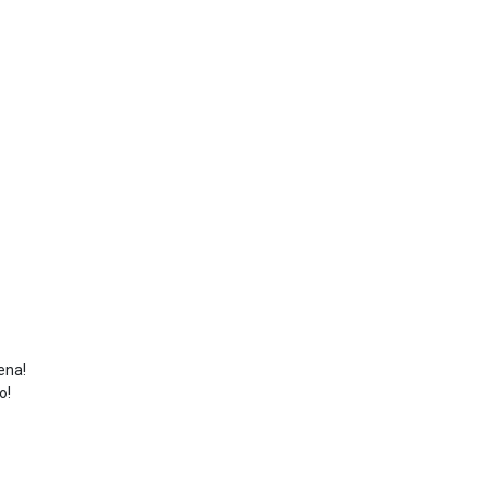
ena!
o!