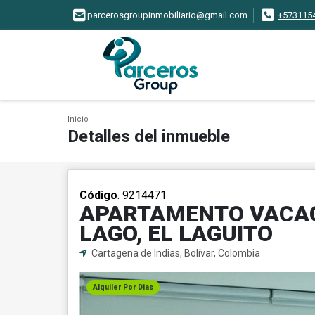
parcerosgroupinmobiliario@gmail.com
+573115
Inicio
Detalles del inmueble
Código
. 9214471
APARTAMENTO VACACI
LAGO, EL LAGUITO
Cartagena de Indias, Bolívar, Colombia
Alquiler Por Dias