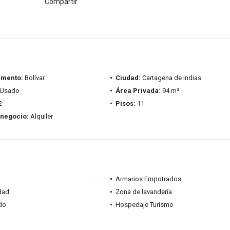
Compartir
amento:
Bolívar
Ciudad:
Cartagena de Indias
Usado
Área Privada:
94 m²
2
Pisos:
11
 negocio:
Alquiler
Armarios Empotrados
idad
Zona de lavandería
do
Hospedaje Turismo