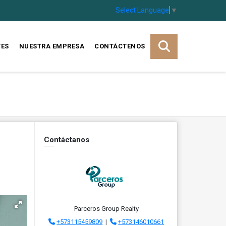
Select Language
▼
TES
NUESTRA EMPRESA
CONTÁCTENOS
Contáctanos
Parceros Group Realty
+573115459809
|
+573146010661