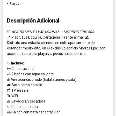
Playas
Descripción Adicional
🌴
APARTAMENTO VACACIONAL – MORROS EPIC 503
📍 Piso 5 | La Boquilla, Cartagena | Frente al mar 🌊
Disfruta una estadía cómoda en este apartamento de
estándar medio-alto, en el exclusivo edificio Morros Epic, con
acceso directo a la playa y a pocos pasos del mar.
✨
Incluye:
🛏️ 2 habitaciones
🛁 2 baños con agua caliente
❄️ Aire acondicionado (habitaciones y sala)
🛋️ Sofá cama en sala
📺 TV en sala
📶 WiFi
🧺 Lavadora y secadora
🧼 Plancha de ropa
🌅 Balcón con vista espectacular