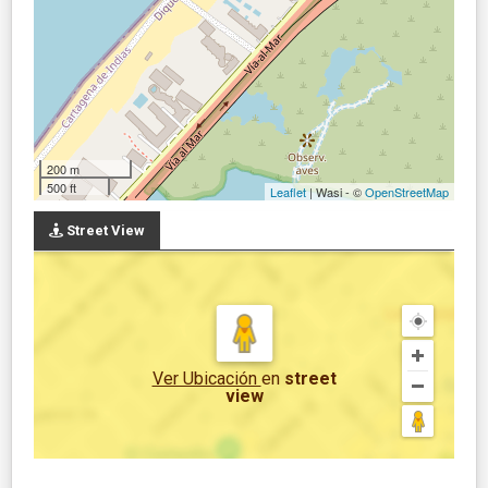
200 m
500 ft
Leaflet
| Wasi - ©
OpenStreetMap
Street View
Ver Ubicación
en
street
view