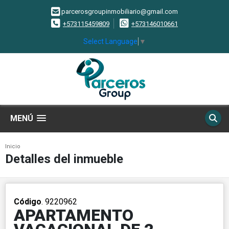
parcerosgroupinmobiliario@gmail.com
+573115459809
+573146010661
Select Language
▼
MENÚ
Inicio
Detalles del inmueble
Código
. 9220962
APARTAMENTO