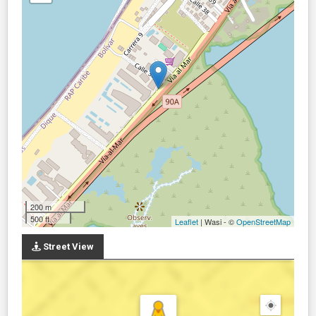
200 m
500 ft
Leaflet
| Wasi - ©
OpenStreetMap
Street View