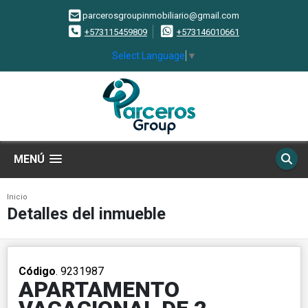
parcerosgroupinmobiliario@gmail.com
+573115459809
+573146010661
Select Language
▼
MENÚ
Inicio
Detalles del inmueble
Código
. 9231987
APARTAMENTO