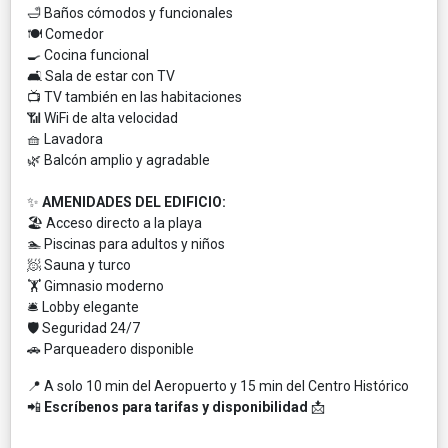
🛁 Baños cómodos y funcionales
🍽️ Comedor
🍳 Cocina funcional
🛋️ Sala de estar con TV
📺 TV también en las habitaciones
📶 WiFi de alta velocidad
🧺 Lavadora
🌿 Balcón amplio y agradable
✨
AMENIDADES DEL EDIFICIO:
🏖️ Acceso directo a la playa
🏊 Piscinas para adultos y niños
🧖 Sauna y turco
🏋️ Gimnasio moderno
🛎️ Lobby elegante
🛡️ Seguridad 24/7
🚗 Parqueadero disponible
📍 A solo 10 min del Aeropuerto y 15 min del Centro Histórico
📲
Escríbenos para tarifas y disponibilidad
📩