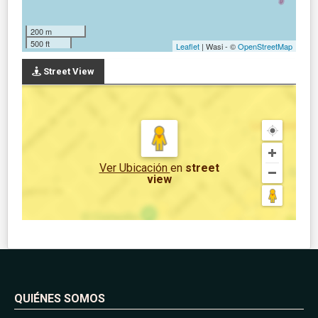
200 m
500 ft
Leaflet
| Wasi - ©
OpenStreetMap
Street View
Ver Ubicación
en
street
view
QUIÉNES SOMOS