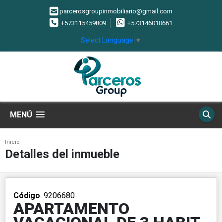
parcerosgroupinmobiliario@gmail.com
+573115459809
+573146010661
Select Language
▼
MENÚ
Inicio
Detalles del inmueble
Código
. 9206680
APARTAMENTO