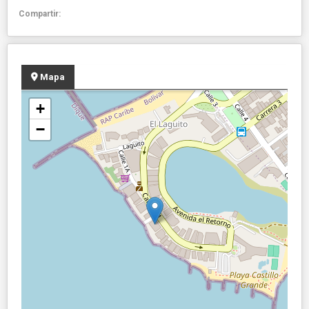
Compartir:
Mapa
+
−