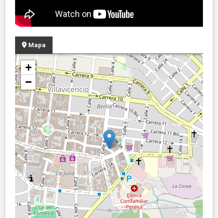
Mapa
+
−