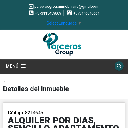
parcerosgroupinmobiliario@gmail.com
+573115459809
+573146010661
Select Language
▼
MENÚ
Inicio
Detalles del inmueble
Código
. 8214645
ALQUILER POR DIAS,