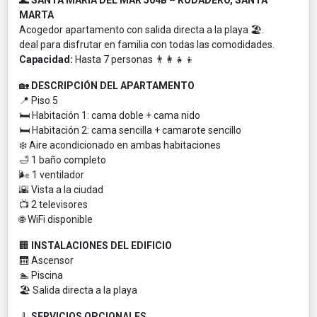
MARTA
Acogedor apartamento con salida directa a la playa 🏖️.
deal para disfrutar en familia con todas las comodidades.
Capacidad:
Hasta 7 personas 👨‍👩‍👧‍👦
🏡
DESCRIPCIÓN DEL APARTAMENTO
📍 Piso 5
🛏️ Habitación 1: cama doble + cama nido
🛏️ Habitación 2: cama sencilla + camarote sencillo
❄️ Aire acondicionado en ambas habitaciones
🛁 1 baño completo
🌬️ 1 ventilador
🌇 Vista a la ciudad
📺 2 televisores
🌐 WiFi disponible
🏢
INSTALACIONES DEL EDIFICIO
🛗 Ascensor
🏊 Piscina
🏖️ Salida directa a la playa
🧹
SERVICIOS OPCIONALES