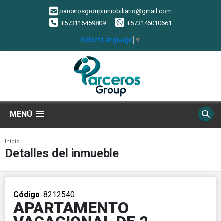
parcerosgroupinmobiliario@gmail.com
+573115459809
+573146010661
Select Language
▼
MENÚ
Inicio
Detalles del inmueble
Código
. 8212540
APARTAMENTO