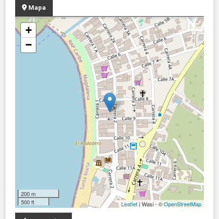
Mapa
+
−
200 m
500 ft
Leaflet
| Wasi - ©
OpenStreetMap