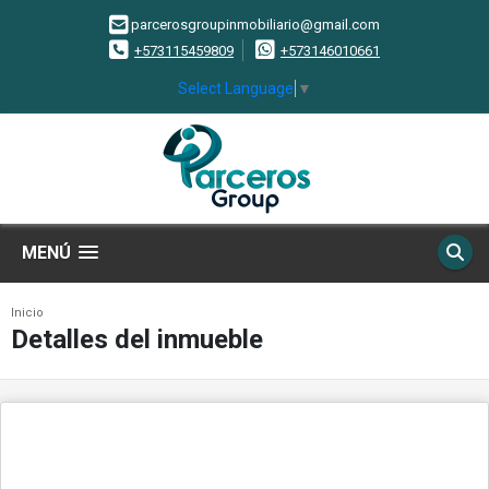
parcerosgroupinmobiliario@gmail.com
+573115459809
+573146010661
Select Language
▼
MENÚ
Inicio
Detalles del inmueble