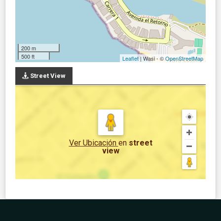
200 m
500 ft
Leaflet
| Wasi - ©
OpenStreetMap
Street View
Ver Ubicación
en
street
view