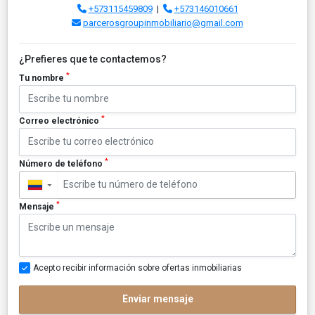
+573115459809
|
+573146010661
parcerosgroupinmobiliario@gmail.com
¿Prefieres que te contactemos?
*
Tu nombre
*
Correo electrónico
*
Número de teléfono
▼
*
Mensaje
Acepto recibir información sobre ofertas inmobiliarias
Enviar mensaje