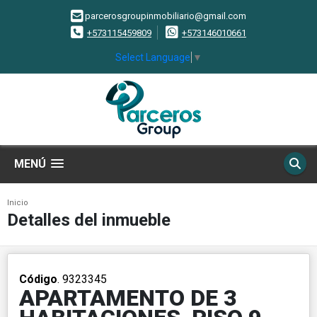
parcerosgroupinmobiliario@gmail.com
+573115459809
+573146010661
Select Language
▼
MENÚ
Inicio
Detalles del inmueble
Código
. 9323345
APARTAMENTO DE 3