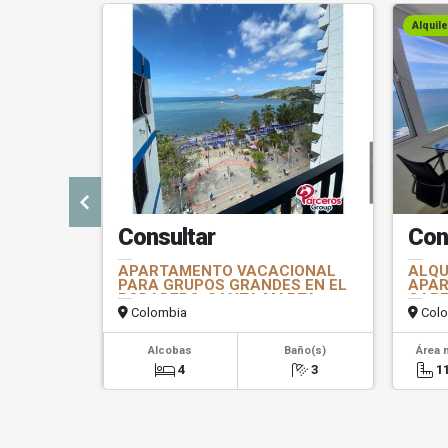
Alquile
Consultar
Con
APARTAMENTO VACACIONAL
ALQU
PARA GRUPOS GRANDES EN EL
APAR
RODADERO, SANTA MARTA
CAR
Colombia
Colo
Alcobas
Baño(s)
Área 
4
3
1