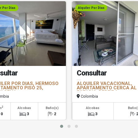
r Por Dias
Alquiler Por Dias
sultar
Consultar
ILER POR DIAS, HERMOSO
ALQUILER VACACIONAL,
TAMENTO PISO 25,
APARTAMENTO CERCA AL
TAGENA
ESTADIO, PEREIRA.
mbia
Colombia
2
m
Alcobas
Baño(s)
Alcobas
Baño(
10
3
2
3