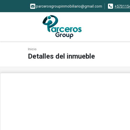
parcerosgroupinmobiliario@gmail.com
+573115
Inicio
Detalles del inmueble