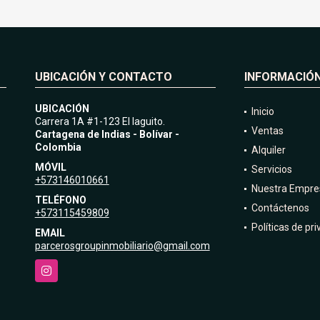
UBICACIÓN Y CONTACTO
INFORMACIÓ
UBICACIÓN
Inicio
Carrera 1A #1-123 El laguito.
Ventas
Cartagena de Indias - Bolívar -
Colombia
Alquiler
MÓVIL
Servicios
+573146010661
Nuestra Empre
TELÉFONO
Contáctenos
+573115459809
Políticas de pr
EMAIL
parcerosgroupinmobiliario@gmail.com
Instagram