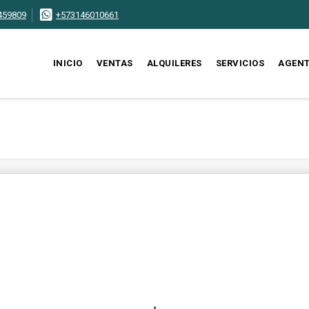
459809
+573146010661
INICIO
VENTAS
ALQUILERES
SERVICIOS
AGEN