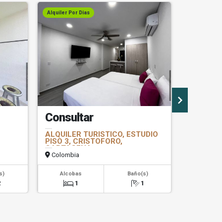
Alquiler Por Dias
Alquiler Por
Consultar
Consul
ALQUILER TURISTICO, ESTUDIO
ALQUILE
PISO 3, CRISTOFORO,
APARTAM
CARTAGENA
CARTAG
Colombia
Colombi
s)
Alcobas
Baño(s)
Alcob
2
1
1
2