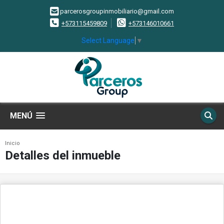
parcerosgroupinmobiliario@gmail.com
+573115459809
+573146010661
Select Language
▼
MENÚ
Inicio
Detalles del inmueble