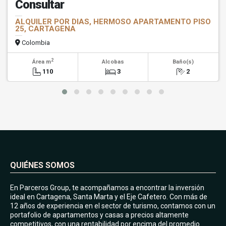
Consultar
ALQUILER POR DIAS, HERMOSO APARTAMENTO PISO
25, CARTAGENA
Colombia
2
Área m
Alcobas
Baño(s)
110
3
2
QUIÉNES SOMOS
En Parceros Group, te acompañamos a encontrar la inversión
ideal en Cartagena, Santa Marta y el Eje Cafetero. Con más de
12 años de experiencia en el sector de turismo, contamos con un
portafolio de apartamentos y casas a precios altamente
competitivos, con una rentabilidad por encima del promedio.