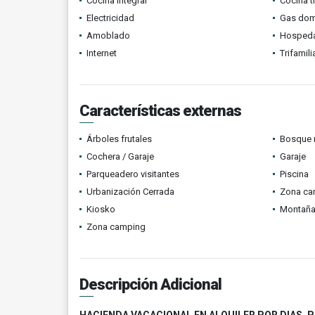
Cocina integral
Cocina t
Electricidad
Gas domi
Amoblado
Hospeda
Internet
Trifamili
Características externas
Árboles frutales
Bosque 
Cochera / Garaje
Garaje
Parqueadero visitantes
Piscina
Urbanización Cerrada
Zona ca
Kiosko
Montañ
Zona camping
Descripción Adicional