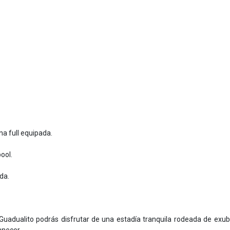
a full equipada.
ool.
da.
 Guadualito podrás disfrutar de una estadía tranquila rodeada de exu