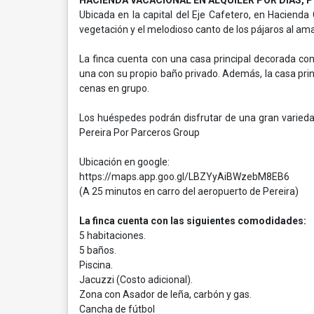
HACIENDA VACACIONAL EN ALQUILER POR DIAS, P
Ubicada en la capital del Eje Cafetero, en Hacienda
vegetación y el melodioso canto de los pájaros al 
La finca cuenta con una casa principal decorada con
una con su propio baño privado. Además, la casa prin
cenas en grupo.
Los huéspedes podrán disfrutar de una gran varieda
Pereira Por Parceros Group
Ubicación en google:
https://maps.app.goo.gl/LBZYyAiBWzebM8EB6
(A 25 minutos en carro del aeropuerto de Pereira)
La finca cuenta con las siguientes comodidades:
5 habitaciones.
5 baños.
Piscina.
Jacuzzi (Costo adicional).
Zona con Asador de leña, carbón y gas.
Cancha de fútbol