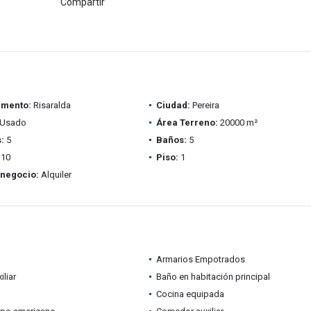
Compartir
amento:
Risaralda
Ciudad:
Pereira
Usado
Área Terreno:
20000 m²
:
5
Baños:
5
10
Piso:
1
 negocio:
Alquiler
Armarios Empotrados
iliar
Baño en habitación principal
Cocina equipada