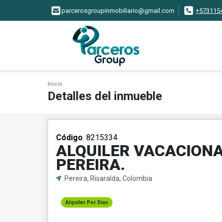
parcerosgroupinmobiliario@gmail.com
+573115
Inicio
Detalles del inmueble
Código
. 8215334
ALQUILER VACACIONA
PEREIRA.
Pereira, Risaralda, Colombia
Alquiler Por Dias