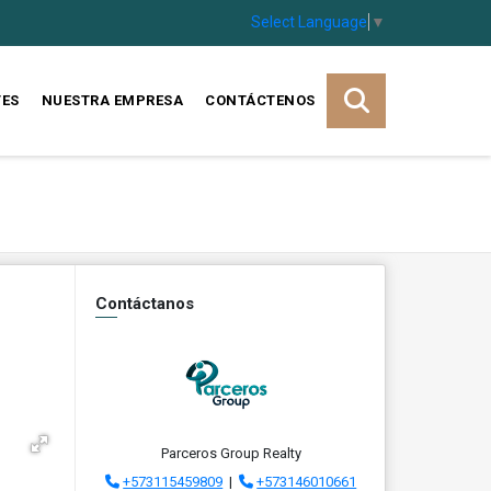
Select Language
▼
TES
NUESTRA EMPRESA
CONTÁCTENOS
Contáctanos
Parceros Group Realty
+573115459809
|
+573146010661