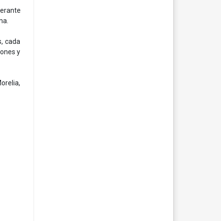
berante
ma.
s, cada
iones y
orelia,