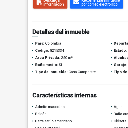
Descargar
Recomendar inmueble
información
por correo electrónico
Detalles del inmueble
País:
Colombia
Depart
Código:
8215334
Estado:
Área Privada:
250 m²
Alcobas
Baño medio:
Si
Garaje:
Tipo de inmueble:
Casa Campestre
Tipo de
Características internas
Admite mascotas
Agua
Balcón
Baño aux
Barra estilo americano
Clósets