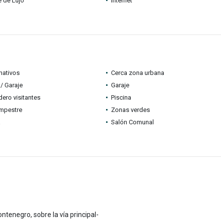
 de Lujo
Internet
nativos
Cerca zona urbana
/ Garaje
Garaje
ero visitantes
Piscina
mpestre
Zonas verdes
a
Salón Comunal
tenegro, sobre la vía principal-