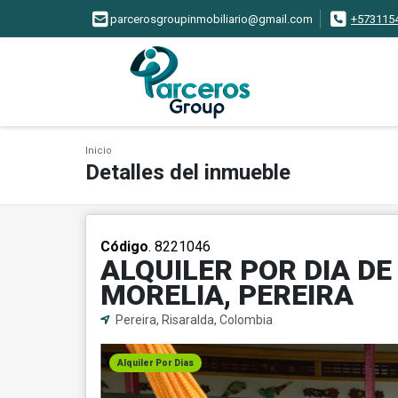
parcerosgroupinmobiliario@gmail.com
+573115
Inicio
Detalles del inmueble
Código
. 8221046
ALQUILER POR DIA DE
MORELIA, PEREIRA
Pereira, Risaralda, Colombia
Alquiler Por Dias