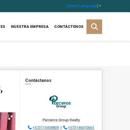
Select Language
▼
TES
NUESTRA EMPRESA
CONTÁCTENOS
Contáctanos
,
Parceros Group Realty
+573115459809
|
+573146010661