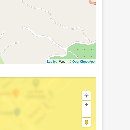
Leaflet
| Wasi - ©
OpenStreetMap