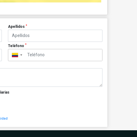
*
Apellidos
*
Teléfono
▼
iarias
cidad