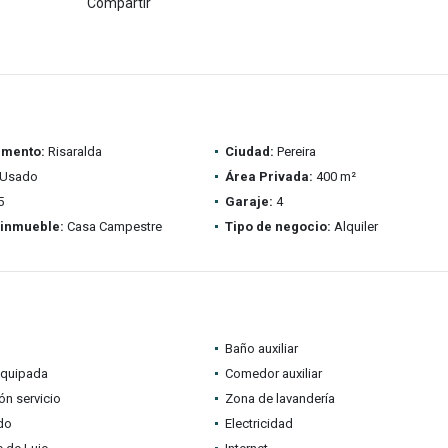
Compartir
amento:
Risaralda
Ciudad:
Pereira
Usado
Área Privada:
400 m²
5
Garaje:
4
 inmueble:
Casa Campestre
Tipo de negocio:
Alquiler
Baño auxiliar
equipada
Comedor auxiliar
ón servicio
Zona de lavandería
do
Electricidad