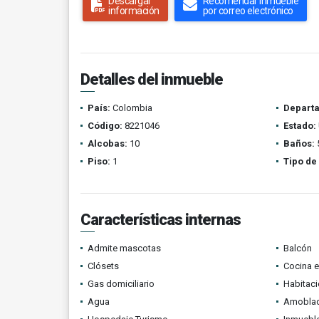
Descargar
Recomendar inmueble
información
por correo electrónico
Detalles del inmueble
País:
Colombia
Depart
Código:
8221046
Estado:
Alcobas:
10
Baños:
Piso:
1
Tipo de
Características internas
Admite mascotas
Balcón
Clósets
Cocina 
Gas domiciliario
Habitaci
Agua
Amobla