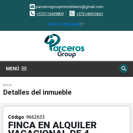
parcerosgroupinmobiliario@gmail.com
+573115459809
+573146010661
Select Language
▼
MENÚ
Inicio
Detalles del inmueble
Código
. 9662633
FINCA EN ALQUILER