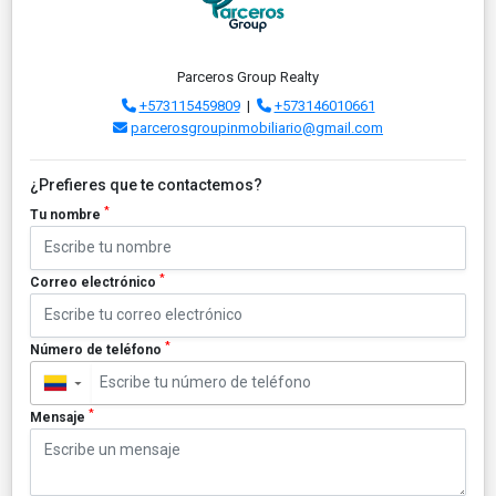
Parceros Group Realty
+573115459809
|
+573146010661
parcerosgroupinmobiliario@gmail.com
¿Prefieres que te contactemos?
*
Tu nombre
*
Correo electrónico
*
Número de teléfono
▼
*
Mensaje