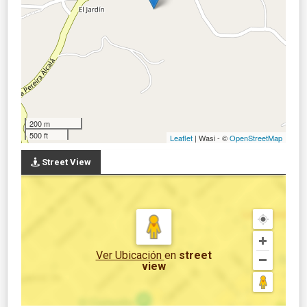
200 m
500 ft
Leaflet
| Wasi - ©
OpenStreetMap
Street View
Ver Ubicación
en
street
view