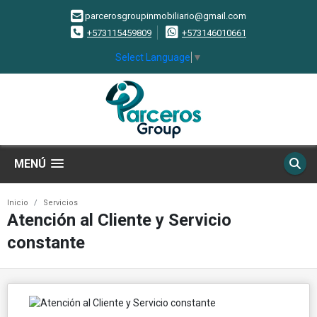
parcerosgroupinmobiliario@gmail.com
+573115459809
+573146010661
Select Language
▼
MENÚ
Inicio
Servicios
Atención al Cliente y Servicio
constante