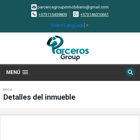
parcerosgroupinmobiliario@gmail.com
+573115459809
+573146010661
Select Language
▼
MENÚ
Inicio
Detalles del inmueble