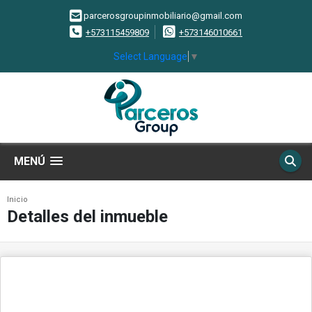
parcerosgroupinmobiliario@gmail.com
+573115459809
+573146010661
Select Language
▼
MENÚ
Inicio
Detalles del inmueble