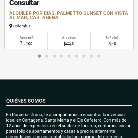
Consultar
ALQUILER POR DIAS, PALMETTO SUNSET CON VISTA
AL MAR, CARTAGENA.
Colombia
2
Área m
Alcobas
Baño(s)
100
3
3
QUIÉNES SOMOS
En Parceros Group, te acompañamos a encontrar la inversión
ideal en Cartagena, Santa Marta y el Eje Cafetero. Con más de
12 años de experiencia en el sector de turismo, contamos con un
portafolio de apartamentos y casas a precios altamente
competitivos, con una rentabilidad por encima del promedio.